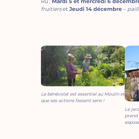
Rû :
Mardi 5 et mercredi 6 décembr
fruitiers
et
Jeudi 14 décembre
–
pail
Le bénévolat est essentiel au Moulin et
que ses actions fassent sens !
Le jard
prend 
expose