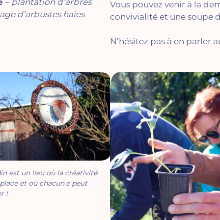
e
–
plantation d’arbres
Vous pouvez venir à la dem
lage d’arbustes haies
convivialité et une soupe
N’hésitez pas à en parler a
in est un lieu où la créativité
place et où chacun.e peut
r !