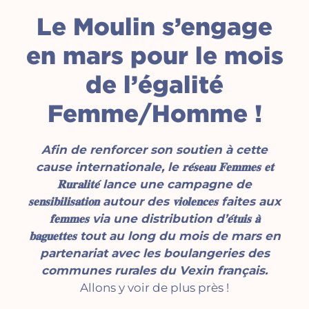
Le Moulin s’engage
en mars pour le mois
de l’égalité
Femme/Homme !
Afin de renforcer son soutien à cette
cause internationale, le 𝐫𝐞́𝐬𝐞𝐚𝐮 𝐅𝐞𝐦𝐦𝐞𝐬 𝐞𝐭
𝐑𝐮𝐫𝐚𝐥𝐢𝐭𝐞́ lance une campagne de
𝐬𝐞𝐧𝐬𝐢𝐛𝐢𝐥𝐢𝐬𝐚𝐭𝐢𝐨𝐧 autour des 𝐯𝐢𝐨𝐥𝐞𝐧𝐜𝐞𝐬 faites aux
𝐟𝐞𝐦𝐦𝐞𝐬 via une distribution d’𝐞́𝐭𝐮𝐢𝐬 𝐚̀
𝐛𝐚𝐠𝐮𝐞𝐭𝐭𝐞𝐬 tout au long du mois de mars en
partenariat avec les boulangeries des
communes rurales du Vexin français.
Allons y voir de plus près !