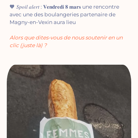
🧡
𝑆𝑝𝑜𝑖𝑙 𝑎𝑙𝑒𝑟𝑡 : 𝐕𝐞𝐧𝐝𝐫𝐞𝐝𝐢 𝟖 𝐦𝐚𝐫𝐬 une rencontre
avec une des boulangeries partenaire de
Magny-en-Vexin aura lieu
Alors que dites-vous de nous soutenir en un
clic (juste là) ?